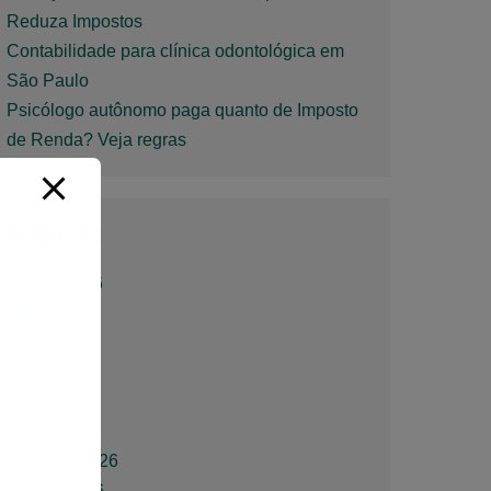
Reduza Impostos
Contabilidade para clínica odontológica em
São Paulo
Psicólogo autônomo paga quanto de Imposto
de Renda? Veja regras
Arquivos
agosto 2026
julho 2026
junho 2026
maio 2026
abril 2026
março 2026
fevereiro 2026
janeiro 2026