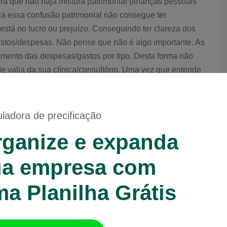
ra que não haja mistura patrimonial (finanças pessoais
a essa confusão patrimonial não consegue ter
está no lucro ou prejuízo. Conseguindo ter clareza dos
astos/despesas. Não pense que não é algo importante. As
mento das despesas/gastos por tipo. Desta forma não
e valia da sua clínica/consultório. Uma vez que entende
a/faturamento, se é através de atendimento particulares
ais lhe darão cenário real da sua clínica/consultório e o
emergência caso venha a precisar até mesmo se passar por
uladora de precificação
rva financeira. Criar projeção de curto e médio prazo
ganize e expanda
ue através dos históricos meses anteriores do seu fluxo
onar o futuro o melhor planejar, pois o fluxo de caixa
ua empresa com
xa projetado. O fluxo de caixa projetado será seu aliado
té mesmo novos investimentos. Agora que você já
a Planilha Grátis
erve fluxo de caixa, mãos na massa. Bom trabalho!