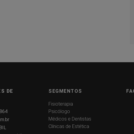
S DE
SEGMENTOS
FA
Fisioterapia
7864
Psicólogo
Médicos e Dentistas
m.br
Clínicas de Estética
BIL