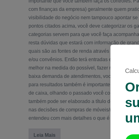
importante que você também faça os controles. Pa
com finanças da empresa) geralmente quem pratic
visibilidade do negócio nem tampouco apontar se 
pontos citados acima, você deve categorizar os g
categorias servem para que você faça acompanha
resta dúvidas que estará com informação de grand
quais são as fontes de renda através da sua receit
e/ou convênios. Então terá entradas e saídas as qu
melhor na medida do possível, fazer reserva de 
Calc
baixa demanda de atendimentos, você tem uma rese
Or
para resultados também é importante, você conseg
de caixa, olhando o passado você consegue dimensi
s
também pode ser elaborado a título de fluxo de cai
nas decisões de compras de móveis/máquinas e a
um
entendeu com mais detalhes o que é e para que s
Leia Mais