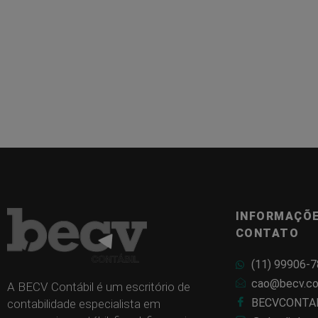
INFORMAÇÕE
CONTATO
(11) 99906-
cao@becv.co
A BECV Contábil é um escritório de
BECVCONTA
contabilidade especialista em