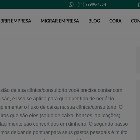
modal-check
(11) 99906-7864
BRIR EMPRESA
MIGRAR EMPRESA
BLOG
CORA
CON
tão da sua clínica/consultório você precisa contar com
ão, e isso se aplica para qualquer tipo de negócio.
lementar o fluxo de caixa na sua clínica/consultório. O
eiros que são eles (saldo de caixa, bancos, aplicações)
 facilmente são convertidos em dinheiro. O segundo passo
os deixar de pontuar para seus gastos pessoais é muito