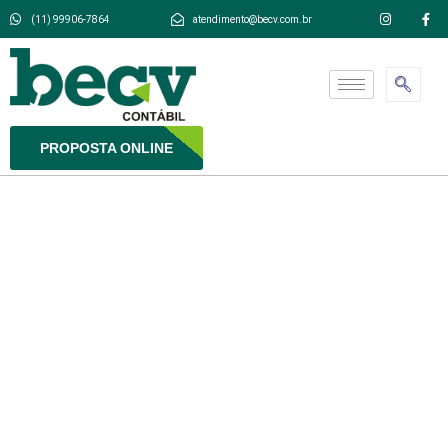
(11) 99906-7864
atendimento@becv.com.br
PROPOSTA ONLINE